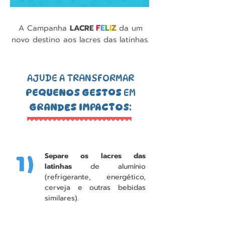
F
E
L
I
Z
A Campanha
LACRE
da um
novo destino aos lacres das latinhas.
AJUDE A TRANSFORMAR
PEQUENOS GESTOS
EM
GRANDES IMPACTOS
:
Separe os lacres das
1)
latinhas
de alumínio
(refrigerante, energético,
cerveja e outras bebidas
similares).