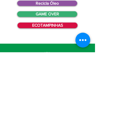
Recicla Óleo
GAME OVER
ECOTAMPINHAS
A Irmandade
Quem Somos
Diaconia
Transparência
Política de
Privacidade