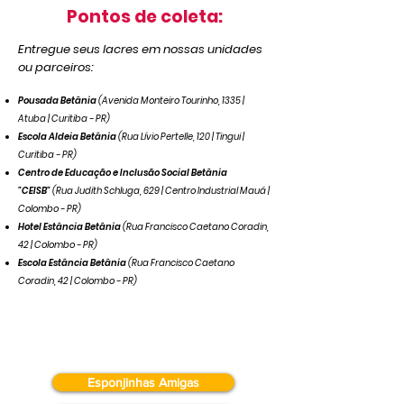
Pontos de coleta:
Entregue seus lacres em nossas unidades
ou parceiros:
Pousada Betânia
(Avenida Monteiro Tourinho, 1335 |
Atuba | Curitiba - PR)
Escola Aldeia Betânia
(Rua Lívio Pertelle, 120 | Tingui |
Curitiba - PR)
Centro de Educação e Inclusão Social Betânia
"CEISB"
(Rua Judith Schluga, 629 | Centro Industrial Mauá |
Colombo - PR)
Hotel Estância Betânia
(Rua Francisco Caetano Coradin,
42 | Colombo - PR)
Escola Estância Betânia
(Rua Francisco Caetano
Coradin, 42 | Colombo - PR)
Conheça também:
Esponjinhas Amigas