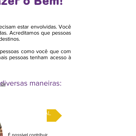
azer o Bem!
ecisam estar envolvidas. Você
idas. Acreditamos que pessoas
destinos.
ão pessoas como você que com
mais pessoas tenham acesso à
 diversas maneiras:
.br
DOAR MATERIAL
É possível contribuir