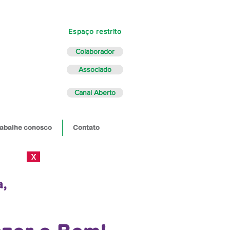
Espaço restrito
Colaborador
Associado
Canal Aberto
abalhe conosco
Contato
X
a,