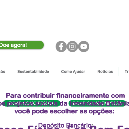
Doe agora!
ção
Sustentabilidade
Como Ajudar
Notícias
Tr
Para contribuir financeiramente com
os projetos sociais da Irmandade Betâni
DOAR COMO PESSOA
DOAR COMO EMPRESA
você pode escolher as opções:
Depósito Bancário
​: