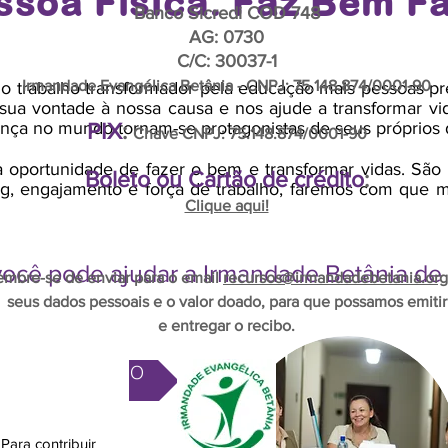
soa Física. Faz Bem F
Banco Sicredi COD 748
AG: 0730
C/C: 30037-1
Irmandade Evangélica Betânia - CNPJ: 75.148.874/0001-90
 do trabalho transformador pela educação mais pessoas pr
sua vontade à nossa causa e nos ajude a transformar v
ença no mundo tornam-se protagonistas de seus próprios 
PIX
​:
Chave CNPJ: 75.148.874/0001-90
 oportunidade de fazer o bem e transformar vidas. S
Boleto ou Cartão de crédito
​:
g, engajamento e força de trabalho, faremos com que 
Clique aqui!
 você pode ajudar a Irmandade Betânia de
embre-se de enviar para o email
recursos@irmandadebetania.org
seus dados pessoais e o valor doado, para que possamos emitir
e entregar o recibo.
DOAR DINHEIRO
Para contribuir